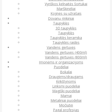
Vyriškos kelnaitės šortukai
Marškinėliai
Kojinės su užrašais
Dovanų rinkiniai
Taupyklės
3D taupyklės
Taupyklės
Taupyklės keramika
Taupyklės raidės
Vandens gertuvės
Vandens gertuvės (400ml)
Vandens gertuvės (800ml)
Įmonėms ir organizacijoms
Puodeliai
Bokalai
Draugėms/draugams
Krikštynoms
Linksmi puodeliai
Magiški puodeliai
Mamai
Metaliniai puodeliai
Močiutei
Pagal profesijas