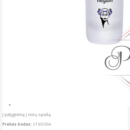
Į palyginimą
Į norų sąrašą
Prekės kodas:
STIK030A