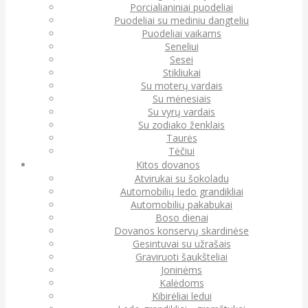
Porcialianiniai puodeliai
Puodeliai su mediniu dangteliu
Puodeliai vaikams
Seneliui
Sesei
Stikliukai
Su moterų vardais
Su mėnesiais
Su vyrų vardais
Su zodiako ženklais
Taurės
Tėčiui
Kitos dovanos
Atvirukai su šokoladu
Automobilių ledo grandikliai
Automobilių pakabukai
Boso dienai
Dovanos konservų skardinėse
Gesintuvai su užrašais
Graviruoti šaukšteliai
Joninėms
Kalėdoms
Kibirėliai ledui