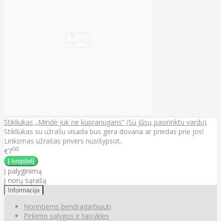
Stikliukas „Mindė juk ne kupranugaris“ (Su jūsų pasirinktu vardu)
Stikliukas su užrašu visada bus gera dovana ar priedas prie jos!
Linksmas užrašas privers nusišypsot..
00
€7
Į palyginimą
Į norų sąrašą
Informacija
Norintiems bendradarbiauti
Pirkimo sąlygos ir taisyklės