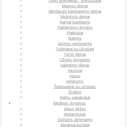
Ledo grandikliai - gremžtukai
Mamos dienai
Mindaugo karūnavimo dienai
Mokytojo dienai
Narvai buteliams
Palinkėjimų knygos
Plaktukai
Ruletės
Spynos vestuvėms
Tušinukai su užrašais
Tėčio dienai
Užrašų knygutės
Valentino dienai
Vazonai
Vazos
Velykoms
Žiebtuvėliai su užrašais
Žvakės
Raktų pakabukai
Medinės dovanos
Alaus dėžės
Atidarytuvai
Dėžutės gėrimams
Mediniai kočėlai