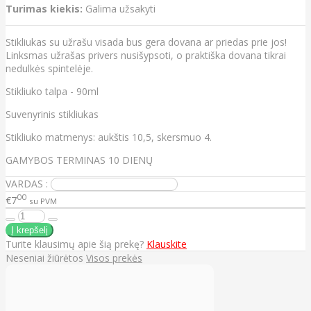
Turimas kiekis:
Galima užsakyti
Stikliukas su užrašu visada bus gera dovana ar priedas prie jos!
Linksmas užrašas privers nusišypsoti, o praktiška dovana tikrai
nedulkės spintelėje.
Stikliuko talpa - 90ml
Suvenyrinis stikliukas
Stikliuko matmenys: aukštis 10,5, skersmuo 4.
GAMYBOS TERMINAS 10 DIENŲ
VARDAS :
00
€7
su PVM
Turite klausimų apie šią prekę?
Klauskite
Neseniai žiūrėtos
Visos prekės