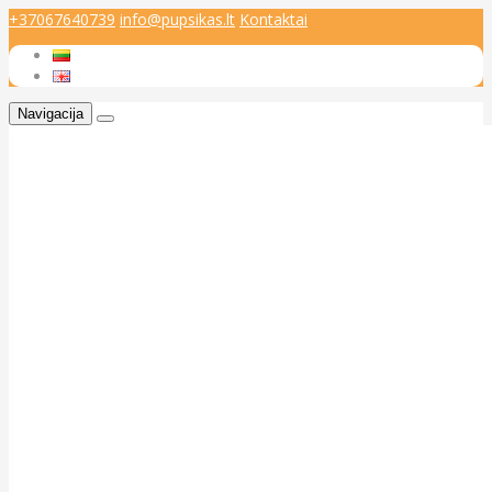
+37067640739
info@pupsikas.lt
Kontaktai
Navigacija