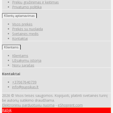
Prekių grąžinimas ir keitimas
Privatumo politika
Klientų aptarnavimas
Visos prekės
Prekės su nuolaida
Svetainės medis
Kontaktai
Klientams
Klientams
Užsakymų istorija
Norų sąrašas
Kontaktai
+37067640739
info@pupsikas.lt
2026 © Visos teisės saugomos. Kopijuoti, platinti svetainės turinį
be autorių sutikimo draudžiama.
Elektroninių parduotuvių nuoma
-
eShoprent.com
Rašyk