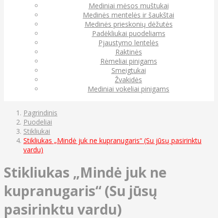
Mediniai mėsos muštukai
Medinės mentelės ir šaukštai
Medinės prieskonių dėžutės
Padėkliukai puodeliams
Pjaustymo lentelės
Raktinės
Rėmeliai pinigams
Smeigtukai
Žvakidės
Mediniai vokeliai pinigams
Pagrindinis
Puodeliai
Stikliukai
Stikliukas „Mindė juk ne kupranugaris“ (Su jūsų pasirinktu
vardu)
Stikliukas „Mindė juk ne
kupranugaris“ (Su jūsų
pasirinktu vardu)