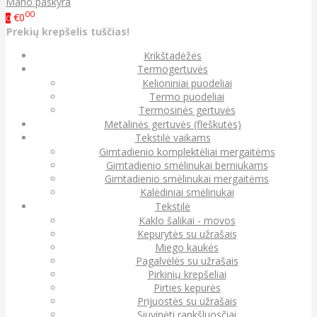
Mano paskyra
00
€0
0
Prekių krepšelis tuščias!
Krikštadėžės
Termogertuvės
Kelioniniai puodeliai
Termo puodeliai
Termosinės gertuvės
Metalinės gertuvės (fleškutės)
Tekstilė vaikams
Gimtadienio komplektėliai mergaitėms
Gimtadienio smėlinukai berniukams
Gimtadienio smėlinukai mergaitėms
Kalėdiniai smėlinukai
Tekstilė
Kaklo šalikai - movos
Kepurytės su užrašais
Miego kaukės
Pagalvėlės su užrašais
Pirkinių krepšeliai
Pirties kepurės
Prijuostės su užrašais
Siuvinėti rankšluosčiai