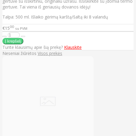
gertuvė su išskirtiniu, originaliu užrašu. Išsiskirkite su įdomia termo
gertuve. Tai viena iš geriausių dovanos idėjų!
Talpa: 500 ml. Išlaiko gėrimą karštą/šaltą iki 8 valandų
00
€15
su PVM
Turite klausimų apie šią prekę?
Klauskite
Neseniai žiūrėtos
Visos prekės