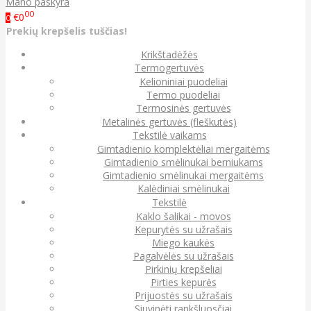
Mano paskyra
00
€0
0
Prekių krepšelis tuščias!
Krikštadėžės
Termogertuvės
Kelioniniai puodeliai
Termo puodeliai
Termosinės gertuvės
Metalinės gertuvės (fleškutės)
Tekstilė vaikams
Gimtadienio komplektėliai mergaitėms
Gimtadienio smėlinukai berniukams
Gimtadienio smėlinukai mergaitėms
Kalėdiniai smėlinukai
Tekstilė
Kaklo šalikai - movos
Kepurytės su užrašais
Miego kaukės
Pagalvėlės su užrašais
Pirkinių krepšeliai
Pirties kepurės
Prijuostės su užrašais
Siuvinėti rankšluosčiai