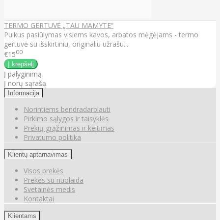
TERMO GERTUVĖ „TAU MAMYTE“
Puikus pasiūlymas visiems kavos, arbatos mėgėjams - termo
gertuvė su išskirtiniu, originaliu užrašu...
00
€15
Į palyginimą
Į norų sąrašą
Informacija
Norintiems bendradarbiauti
Pirkimo sąlygos ir taisyklės
Prekių grąžinimas ir keitimas
Privatumo politika
Klientų aptarnavimas
Visos prekės
Prekės su nuolaida
Svetainės medis
Kontaktai
Klientams