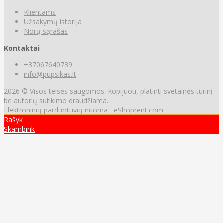
Klientams
Užsakymų istorija
Norų sąrašas
Kontaktai
+37067640739
info@pupsikas.lt
2026 © Visos teisės saugomos. Kopijuoti, platinti svetainės turinį
be autorių sutikimo draudžiama.
Elektroninių parduotuvių nuoma
-
eShoprent.com
Rašyk
Skambink