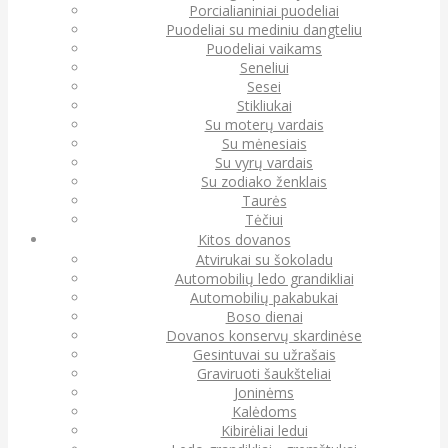
Porcialianiniai puodeliai
Puodeliai su mediniu dangteliu
Puodeliai vaikams
Seneliui
Sesei
Stikliukai
Su moterų vardais
Su mėnesiais
Su vyrų vardais
Su zodiako ženklais
Taurės
Tėčiui
Kitos dovanos
Atvirukai su šokoladu
Automobilių ledo grandikliai
Automobilių pakabukai
Boso dienai
Dovanos konservų skardinėse
Gesintuvai su užrašais
Graviruoti šaukšteliai
Joninėms
Kalėdoms
Kibirėliai ledui