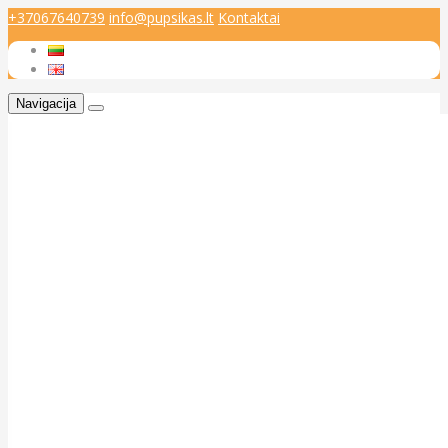
+37067640739
info@pupsikas.lt
Kontaktai
Navigacija