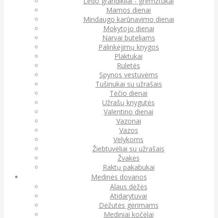
Ledo grandikliai - gremžtukai
Mamos dienai
Mindaugo karūnavimo dienai
Mokytojo dienai
Narvai buteliams
Palinkėjimų knygos
Plaktukai
Ruletės
Spynos vestuvėms
Tušinukai su užrašais
Tėčio dienai
Užrašų knygutės
Valentino dienai
Vazonai
Vazos
Velykoms
Žiebtuvėliai su užrašais
Žvakės
Raktų pakabukai
Medinės dovanos
Alaus dėžės
Atidarytuvai
Dėžutės gėrimams
Mediniai kočėlai