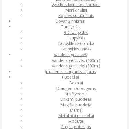
Vyriškos kelnaitės šortukai
Marškinėliai
Kojinės su užrašais
Dovanų rinkiniai
Taupyklės
3D taupyklės
Taupyklės
Taupyklės keramika
Taupyklės raidės
Vandens gertuvės
Vandens gertuvės (400ml)
Vandens gertuvės (800ml)
Įmonėms ir organizacijoms
Puodeliai
Bokalai
Draugėms/draugams
Krikštynoms
Linksmi puodeliai
Magiški puodeliai
Mamai
Metaliniai puodeliai
Močiutei
Pagal profesijas