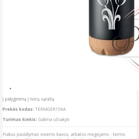
Į palyginimą
Į norų sąrašą
Prekės kodas:
TERMGER156A
Turimas kiekis:
Galima užsakyti
Puikus pasiūlymas visiems kavos, arbatos mėgėjams - termo