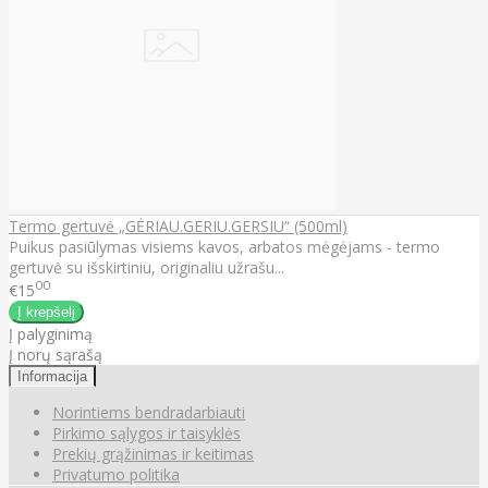
Termo gertuvė „GĖRIAU.GERIU.GERSIU“ (500ml)
Puikus pasiūlymas visiems kavos, arbatos mėgėjams - termo
gertuvė su išskirtiniu, originaliu užrašu...
00
€15
Į palyginimą
Į norų sąrašą
Informacija
Norintiems bendradarbiauti
Pirkimo sąlygos ir taisyklės
Prekių grąžinimas ir keitimas
Privatumo politika