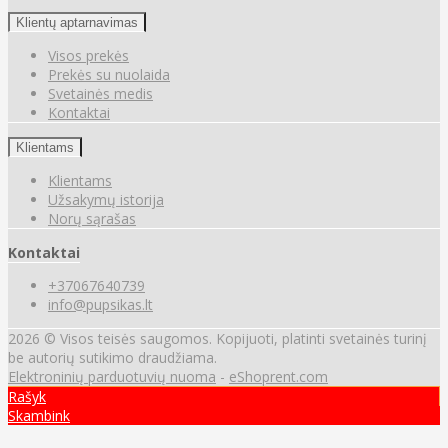
Klientų aptarnavimas
Visos prekės
Prekės su nuolaida
Svetainės medis
Kontaktai
Klientams
Klientams
Užsakymų istorija
Norų sąrašas
Kontaktai
+37067640739
info@pupsikas.lt
2026 © Visos teisės saugomos. Kopijuoti, platinti svetainės turinį
be autorių sutikimo draudžiama.
Elektroninių parduotuvių nuoma
-
eShoprent.com
Rašyk
Skambink