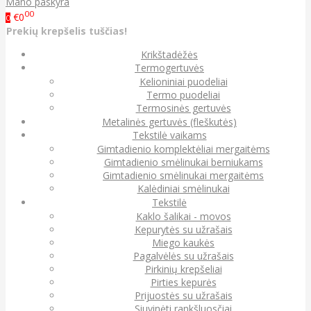
Mano paskyra
00
€0
0
Prekių krepšelis tuščias!
Krikštadėžės
Termogertuvės
Kelioniniai puodeliai
Termo puodeliai
Termosinės gertuvės
Metalinės gertuvės (fleškutės)
Tekstilė vaikams
Gimtadienio komplektėliai mergaitėms
Gimtadienio smėlinukai berniukams
Gimtadienio smėlinukai mergaitėms
Kalėdiniai smėlinukai
Tekstilė
Kaklo šalikai - movos
Kepurytės su užrašais
Miego kaukės
Pagalvėlės su užrašais
Pirkinių krepšeliai
Pirties kepurės
Prijuostės su užrašais
Siuvinėti rankšluosčiai