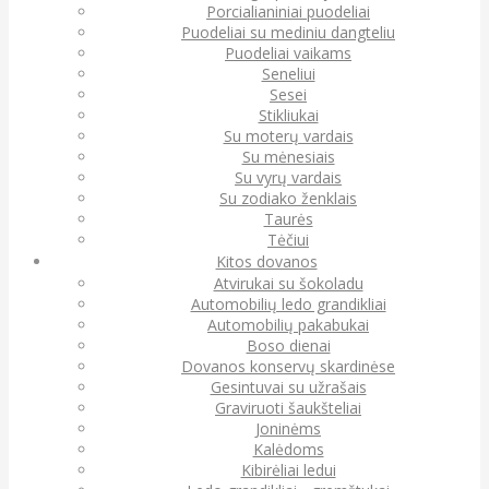
Porcialianiniai puodeliai
Puodeliai su mediniu dangteliu
Puodeliai vaikams
Seneliui
Sesei
Stikliukai
Su moterų vardais
Su mėnesiais
Su vyrų vardais
Su zodiako ženklais
Taurės
Tėčiui
Kitos dovanos
Atvirukai su šokoladu
Automobilių ledo grandikliai
Automobilių pakabukai
Boso dienai
Dovanos konservų skardinėse
Gesintuvai su užrašais
Graviruoti šaukšteliai
Joninėms
Kalėdoms
Kibirėliai ledui