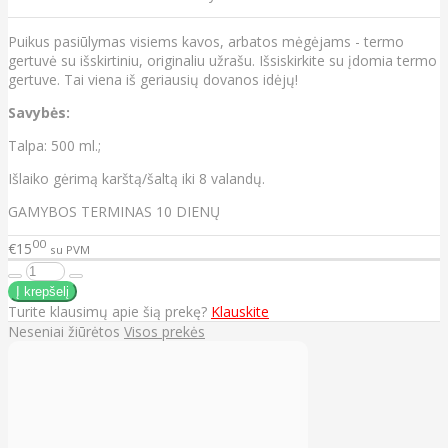
Puikus pasiūlymas visiems kavos, arbatos mėgėjams - termo
gertuvė su išskirtiniu, originaliu užrašu. Išsiskirkite su įdomia termo
gertuve. Tai viena iš geriausių dovanos idėjų!
Savybės:
Talpa: 500 ml.;
Išlaiko gėrimą karštą/šaltą iki 8 valandų.
GAMYBOS TERMINAS 10 DIENŲ
00
€15
su PVM
Turite klausimų apie šią prekę?
Klauskite
Neseniai žiūrėtos
Visos prekės