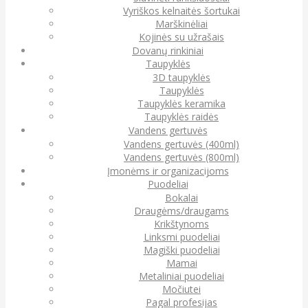
Vyriškos kelnaitės šortukai
Marškinėliai
Kojinės su užrašais
Dovanų rinkiniai
Taupyklės
3D taupyklės
Taupyklės
Taupyklės keramika
Taupyklės raidės
Vandens gertuvės
Vandens gertuvės (400ml)
Vandens gertuvės (800ml)
Įmonėms ir organizacijoms
Puodeliai
Bokalai
Draugėms/draugams
Krikštynoms
Linksmi puodeliai
Magiški puodeliai
Mamai
Metaliniai puodeliai
Močiutei
Pagal profesijas