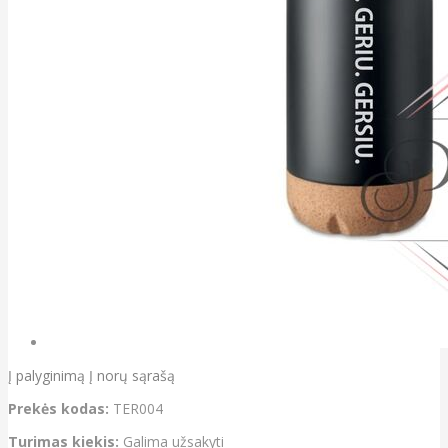
Į palyginimą
Į norų sąrašą
Prekės kodas:
TER004
Turimas kiekis:
Galima užsakyti