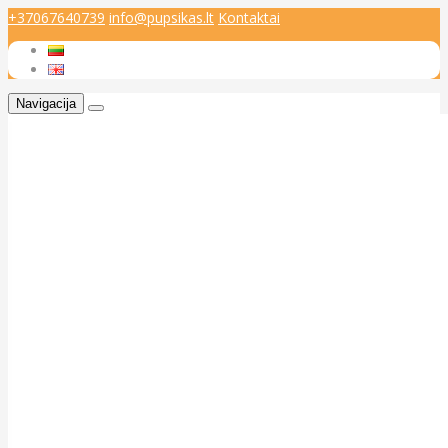
+37067640739
info@pupsikas.lt
Kontaktai
Navigacija