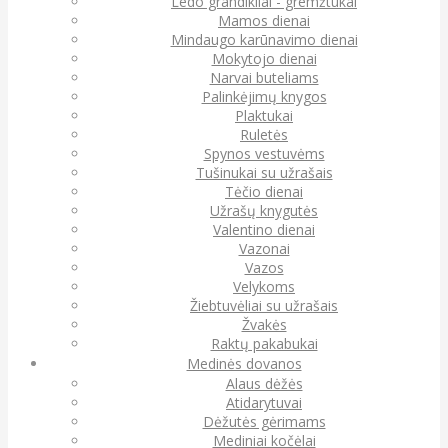
Ledo grandikliai - gremžtukai
Mamos dienai
Mindaugo karūnavimo dienai
Mokytojo dienai
Narvai buteliams
Palinkėjimų knygos
Plaktukai
Ruletės
Spynos vestuvėms
Tušinukai su užrašais
Tėčio dienai
Užrašų knygutės
Valentino dienai
Vazonai
Vazos
Velykoms
Žiebtuvėliai su užrašais
Žvakės
Raktų pakabukai
Medinės dovanos
Alaus dėžės
Atidarytuvai
Dėžutės gėrimams
Mediniai kočėlai