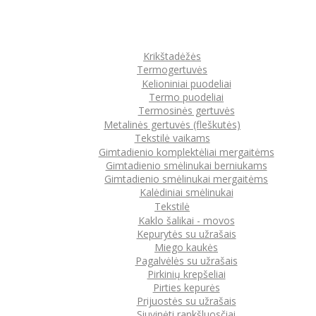
Krikštadėžės
Termogertuvės
Kelioniniai puodeliai
Termo puodeliai
Termosinės gertuvės
Metalinės gertuvės (fleškutės)
Tekstilė vaikams
Gimtadienio komplektėliai mergaitėms
Gimtadienio smėlinukai berniukams
Gimtadienio smėlinukai mergaitėms
Kalėdiniai smėlinukai
Tekstilė
Kaklo šalikai - movos
Kepurytės su užrašais
Miego kaukės
Pagalvėlės su užrašais
Pirkinių krepšeliai
Pirties kepurės
Prijuostės su užrašais
Siuvinėti rankšluosčiai