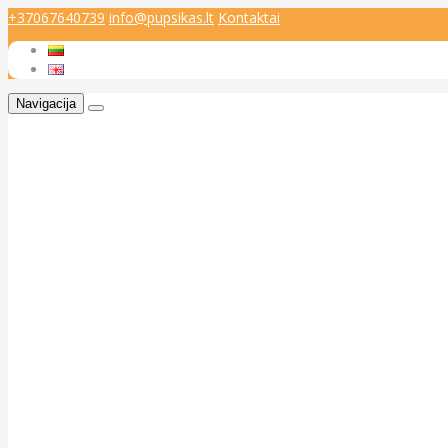
+37067640739
info@pupsikas.lt
Kontaktai
Navigacija