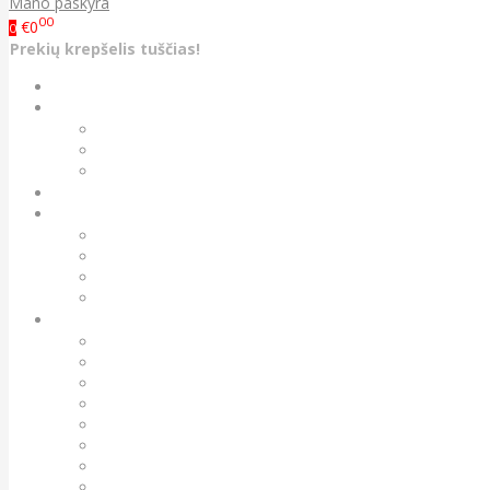
Mano paskyra
00
€0
0
Prekių krepšelis tuščias!