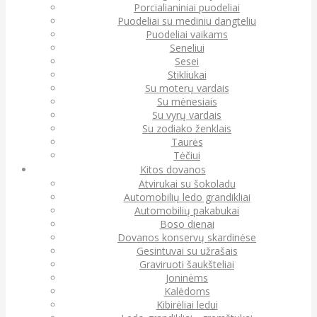
Porcialianiniai puodeliai
Puodeliai su mediniu dangteliu
Puodeliai vaikams
Seneliui
Sesei
Stikliukai
Su moterų vardais
Su mėnesiais
Su vyrų vardais
Su zodiako ženklais
Taurės
Tėčiui
Kitos dovanos
Atvirukai su šokoladu
Automobilių ledo grandikliai
Automobilių pakabukai
Boso dienai
Dovanos konservų skardinėse
Gesintuvai su užrašais
Graviruoti šaukšteliai
Joninėms
Kalėdoms
Kibirėliai ledui