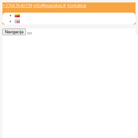
+37067640739
info@pupsikas.lt
Kontaktai
Navigacija