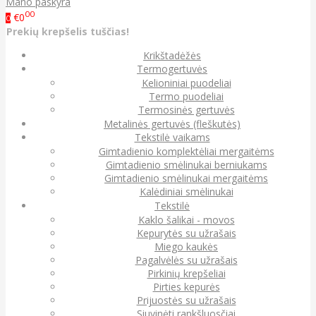
Mano paskyra
00
€0
0
Prekių krepšelis tuščias!
Krikštadėžės
Termogertuvės
Kelioniniai puodeliai
Termo puodeliai
Termosinės gertuvės
Metalinės gertuvės (fleškutės)
Tekstilė vaikams
Gimtadienio komplektėliai mergaitėms
Gimtadienio smėlinukai berniukams
Gimtadienio smėlinukai mergaitėms
Kalėdiniai smėlinukai
Tekstilė
Kaklo šalikai - movos
Kepurytės su užrašais
Miego kaukės
Pagalvėlės su užrašais
Pirkinių krepšeliai
Pirties kepurės
Prijuostės su užrašais
Siuvinėti rankšluosčiai