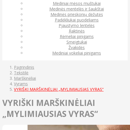
Mediniai mėsos muštukai
Medinės mentelės ir šaukštai
Medinės prieskonių dėžutės
Padėkliukai puodeliams
Pjaustymo lentelės
Raktinės
Rėmeliai pinigams
Smeigtukai
Žvakidės
Mediniai vokeliai pinigams
Pagrindinis
Tekstilė
Marškinėliai
Vyrams
VYRIŠKI MARŠKINĖLIAI „MYLIMIAUSIAS VYRAS“
VYRIŠKI MARŠKINĖLIAI
„MYLIMIAUSIAS VYRAS“