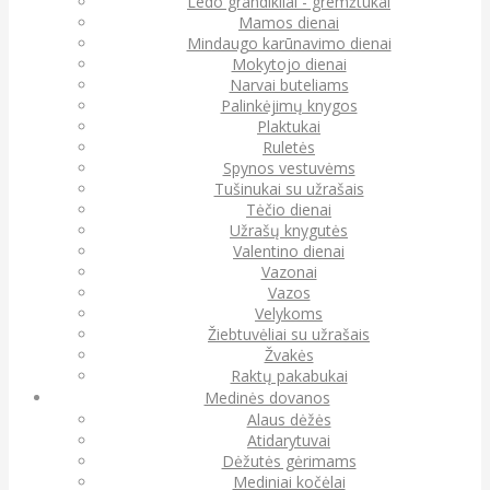
Ledo grandikliai - gremžtukai
Mamos dienai
Mindaugo karūnavimo dienai
Mokytojo dienai
Narvai buteliams
Palinkėjimų knygos
Plaktukai
Ruletės
Spynos vestuvėms
Tušinukai su užrašais
Tėčio dienai
Užrašų knygutės
Valentino dienai
Vazonai
Vazos
Velykoms
Žiebtuvėliai su užrašais
Žvakės
Raktų pakabukai
Medinės dovanos
Alaus dėžės
Atidarytuvai
Dėžutės gėrimams
Mediniai kočėlai