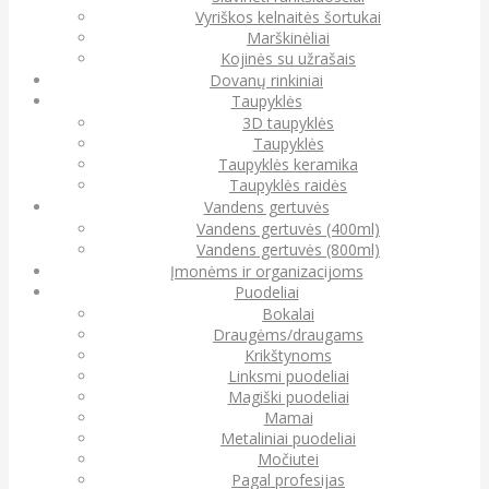
Vyriškos kelnaitės šortukai
Marškinėliai
Kojinės su užrašais
Dovanų rinkiniai
Taupyklės
3D taupyklės
Taupyklės
Taupyklės keramika
Taupyklės raidės
Vandens gertuvės
Vandens gertuvės (400ml)
Vandens gertuvės (800ml)
Įmonėms ir organizacijoms
Puodeliai
Bokalai
Draugėms/draugams
Krikštynoms
Linksmi puodeliai
Magiški puodeliai
Mamai
Metaliniai puodeliai
Močiutei
Pagal profesijas