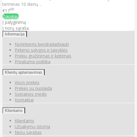
terminas 10 dienų ..
00
€17
Daugiau
Į palyginimą
Į norų sąrašą
Informacija
Norintiems bendradarbiauti
Pirkimo sąlygos ir taisyklės
Prekių grąžinimas ir keitimas
Privatumo politika
Klientų aptarnavimas
Visos prekės
Prekės su nuolaida
Svetainės medis
Kontaktai
Klientams
Klientams
Užsakymų istorija
Norų sąrašas