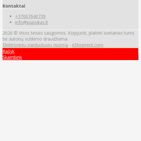
Kontaktai
+37067640739
info@pupsikas.lt
2026 © Visos teisės saugomos. Kopijuoti, platinti svetainės turinį
be autorių sutikimo draudžiama.
Elektroninių parduotuvių nuoma
-
eShoprent.com
Rašyk
Skambink