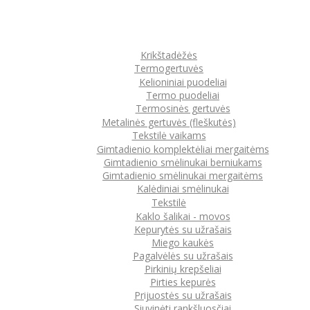
Krikštadėžės
Termogertuvės
Kelioniniai puodeliai
Termo puodeliai
Termosinės gertuvės
Metalinės gertuvės (fleškutės)
Tekstilė vaikams
Gimtadienio komplektėliai mergaitėms
Gimtadienio smėlinukai berniukams
Gimtadienio smėlinukai mergaitėms
Kalėdiniai smėlinukai
Tekstilė
Kaklo šalikai - movos
Kepurytės su užrašais
Miego kaukės
Pagalvėlės su užrašais
Pirkinių krepšeliai
Pirties kepurės
Prijuostės su užrašais
Siuvinėti rankšluosčiai