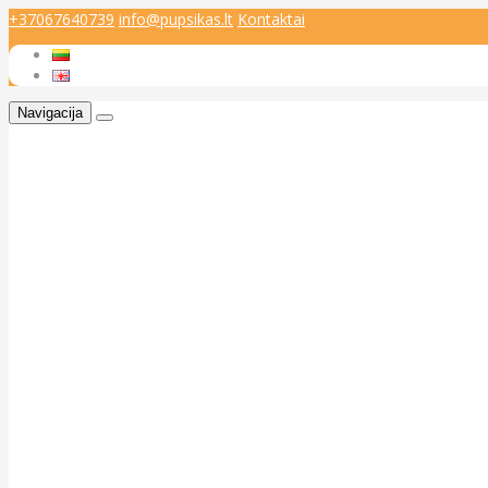
+37067640739
info@pupsikas.lt
Kontaktai
Navigacija