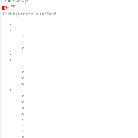
Mano paskyra
00
€0
0
Prekių krepšelis tuščias!