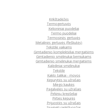
Krikštadėžės
Termogertuvės
Kelioniniai puodeliai
Termo puodeliai
Termosinės gertuvės
Metalinės gertuvės (fleškutės)
Tekstilė vaikams
Gimtadienio komplektėliai mergaitėms
Gimtadienio smėlinukai berniukams
Gimtadienio smėlinukai mergaitėms
Kalėdiniai smėlinukai
Tekstilė
Kaklo šalikai - movos
Kepurytės su užrašais
Miego kaukės
Pagalvėlės su užrašais
Pirkinių krepšeliai
Pirties kepurės
Prijuostės su užrašais
Siuvinėti rankšluosčiai