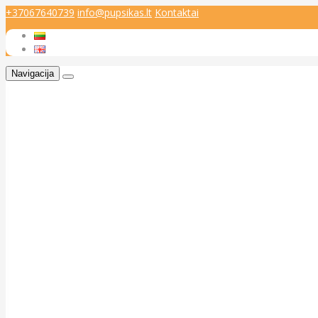
+37067640739
info@pupsikas.lt
Kontaktai
Navigacija