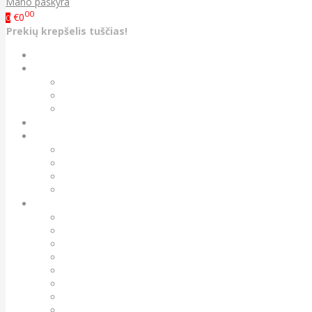
Mano paskyra
00
€0
0
Prekių krepšelis tuščias!