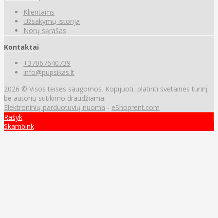
Klientams
Užsakymų istorija
Norų sąrašas
Kontaktai
+37067640739
info@pupsikas.lt
2026 © Visos teisės saugomos. Kopijuoti, platinti svetainės turinį
be autorių sutikimo draudžiama.
Elektroninių parduotuvių nuoma
-
eShoprent.com
Rašyk
Skambink