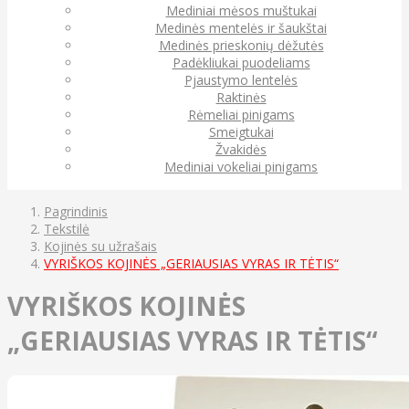
Mediniai mėsos muštukai
Medinės mentelės ir šaukštai
Medinės prieskonių dėžutės
Padėkliukai puodeliams
Pjaustymo lentelės
Raktinės
Rėmeliai pinigams
Smeigtukai
Žvakidės
Mediniai vokeliai pinigams
Pagrindinis
Tekstilė
Kojinės su užrašais
VYRIŠKOS KOJINĖS „GERIAUSIAS VYRAS IR TĖTIS“
VYRIŠKOS KOJINĖS
„GERIAUSIAS VYRAS IR TĖTIS“