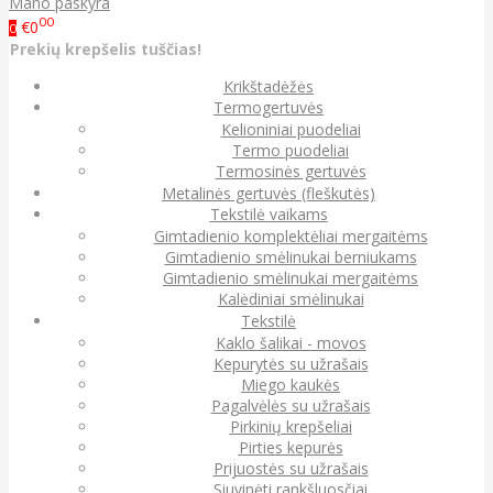
Mano paskyra
00
€0
0
Prekių krepšelis tuščias!
Krikštadėžės
Termogertuvės
Kelioniniai puodeliai
Termo puodeliai
Termosinės gertuvės
Metalinės gertuvės (fleškutės)
Tekstilė vaikams
Gimtadienio komplektėliai mergaitėms
Gimtadienio smėlinukai berniukams
Gimtadienio smėlinukai mergaitėms
Kalėdiniai smėlinukai
Tekstilė
Kaklo šalikai - movos
Kepurytės su užrašais
Miego kaukės
Pagalvėlės su užrašais
Pirkinių krepšeliai
Pirties kepurės
Prijuostės su užrašais
Siuvinėti rankšluosčiai