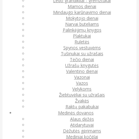
Ledo grandikliai - gremžtukai
Mamos dienai
Mindaugo karūnavimo dienai
Mokytojo dienai
Narvai buteliams
Palinkėjimų knygos
Plaktukai
Ruletės
Spynos vestuvėms
Tušinukai su užrašais
Tėčio dienai
Užrašų knygutės
Valentino dienai
Vazonai
Vazos
Velykoms
Žiebtuvėliai su užrašais
Žvakės
Raktų pakabukai
Medinės dovanos
Alaus dėžės
Atidarytuvai
Dėžutės gėrimams
Mediniai kočėlai