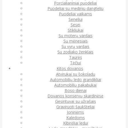
Porcialianiniai puodeliai
Puodeliai su mediniu dangteliu
Puodeliai vaikams
Seneliui
Sesei
Stikliukai
Su moterų vardais
Su mėnesiais
Su vyrų vardais
Su zodiako ženklais
Taurės
Tėčiui
Kitos dovanos
Atvirukai su šokoladu
Automobilių ledo grandikliai
Automobilių pakabukai
Boso dienai
Dovanos konservų skardinėse
Gesintuvai su užrašais
Graviruoti šaukšteliai
Joninėms
Kalėdoms
Kibirėliai ledui