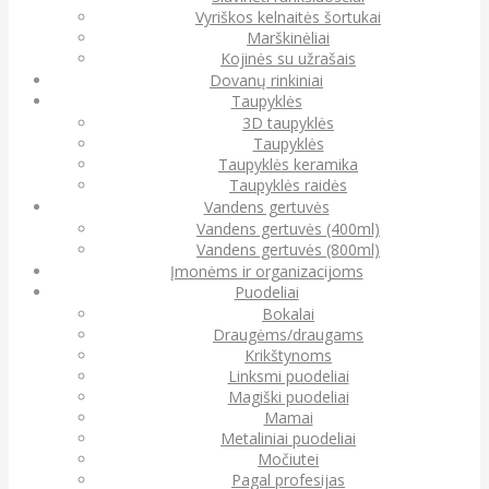
Vyriškos kelnaitės šortukai
Marškinėliai
Kojinės su užrašais
Dovanų rinkiniai
Taupyklės
3D taupyklės
Taupyklės
Taupyklės keramika
Taupyklės raidės
Vandens gertuvės
Vandens gertuvės (400ml)
Vandens gertuvės (800ml)
Įmonėms ir organizacijoms
Puodeliai
Bokalai
Draugėms/draugams
Krikštynoms
Linksmi puodeliai
Magiški puodeliai
Mamai
Metaliniai puodeliai
Močiutei
Pagal profesijas