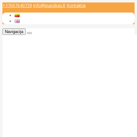
+37067640739
info@pupsikas.lt
Kontaktai
Navigacija