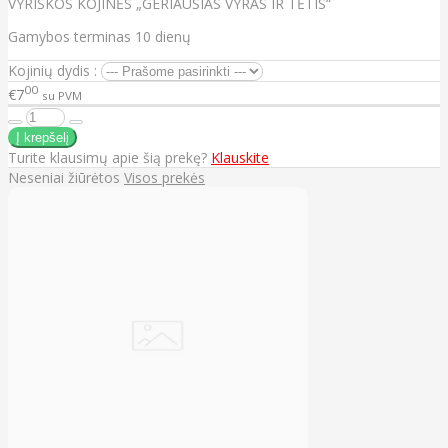
VYRIŠKOS KOJINĖS „GERIAUSIAS VYRAS IR TĖTIS“
Gamybos terminas 10 dienų
Kojinių dydis :
00
€7
su PVM
Turite klausimų apie šią prekę?
Klauskite
Neseniai žiūrėtos
Visos prekės