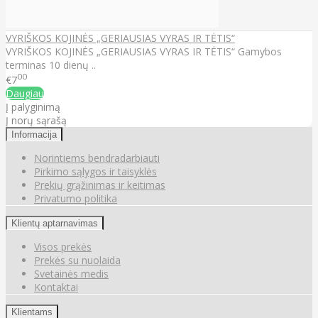
VYRIŠKOS KOJINĖS „GERIAUSIAS VYRAS IR TĖTIS“
VYRIŠKOS KOJINĖS „GERIAUSIAS VYRAS IR TĖTIS“ Gamybos
terminas 10 dienų ..
00
€7
Daugiau
Į palyginimą
Į norų sąrašą
Informacija
Norintiems bendradarbiauti
Pirkimo sąlygos ir taisyklės
Prekių grąžinimas ir keitimas
Privatumo politika
Klientų aptarnavimas
Visos prekės
Prekės su nuolaida
Svetainės medis
Kontaktai
Klientams