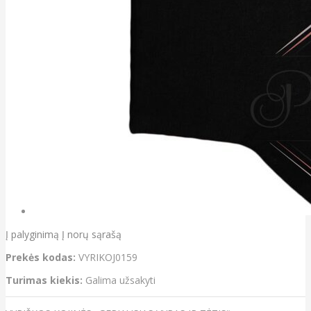
Į palyginimą
Į norų sąrašą
Prekės kodas:
VYRIKOJ0159
Turimas kiekis:
Galima užsakyti