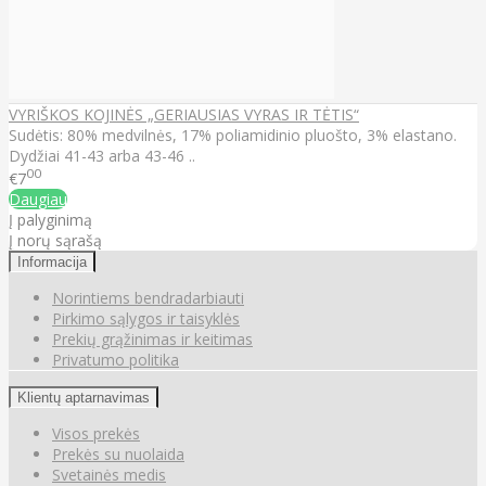
VYRIŠKOS KOJINĖS „GERIAUSIAS VYRAS IR TĖTIS“
Sudėtis: 80% medvilnės, 17% poliamidinio pluošto, 3% elastano.
Dydžiai 41-43 arba 43-46 ..
00
€7
Daugiau
Į palyginimą
Į norų sąrašą
Informacija
Norintiems bendradarbiauti
Pirkimo sąlygos ir taisyklės
Prekių grąžinimas ir keitimas
Privatumo politika
Klientų aptarnavimas
Visos prekės
Prekės su nuolaida
Svetainės medis