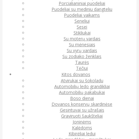
Porcialianiniai puodeliai
Puodeliai su mediniu dangteliu
Puodeliai vaikams
Seneliui
Sesei
Stikliukai
Su moterų vardais
Su mėnesiais
Su vyrų vardais
Su zodiako ženklais
Taurės
Tėčiui
Kitos dovanos
Atvirukai su šokoladu
Automobilių ledo grandikliai
Automobilių pakabukai
Boso dienai
Dovanos konservų skardinėse
Gesintuvai su užrašais
Graviruoti šaukšteliai
Joninėms
Kalėdoms
Kibirėliai ledui