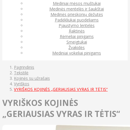
Mediniai mėsos muštukai
Medinės mentelės ir šaukštai
Medinės prieskonių dėžutės
Padėkliukai puodeliams
Pjaustymo lentelės
Raktinės
Rėmeliai pinigams
Smeigtukai
Žvakidės
Mediniai vokeliai pinigams
Pagrindinis
Tekstilė
Kojinės su užrašais
Vyriškos
VYRIŠKOS KOJINĖS „GERIAUSIAS VYRAS IR TĖTIS“
VYRIŠKOS KOJINĖS
„GERIAUSIAS VYRAS IR TĖTIS“