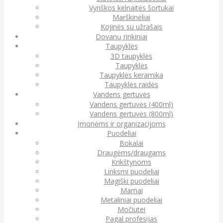
Vyriškos kelnaitės šortukai
Marškinėliai
Kojinės su užrašais
Dovanų rinkiniai
Taupyklės
3D taupyklės
Taupyklės
Taupyklės keramika
Taupyklės raidės
Vandens gertuvės
Vandens gertuvės (400ml)
Vandens gertuvės (800ml)
Įmonėms ir organizacijoms
Puodeliai
Bokalai
Draugėms/draugams
Krikštynoms
Linksmi puodeliai
Magiški puodeliai
Mamai
Metaliniai puodeliai
Močiutei
Pagal profesijas