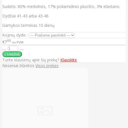
Sudėtis: 80% medvilnės, 17% poliamidinio pluošto, 3% elastano.
Dydžiai 41-43 arba 43-46
Gamybos terminas 10 dienų
Kojinių dydis :
00
€7
su PVM
Turite klausimų apie šią prekę?
Klauskite
Neseniai žiūrėtos
Visos prekės