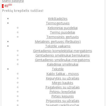
Mano paskyra
00
€0
0
Prekių krepšelis tuščias!
Krikštadėžės
Termogertuvės
Kelioniniai puodeliai
Termo puodeliai
Termosinės gertuvės
Metalinės gertuvės (fleškutės)
Tekstilė vaikams
Gimtadienio komplektėliai mergaitėms
Gimtadienio smėlinukai berniukams
Gimtadienio smėlinukai mergaitėms
Kalėdiniai smėlinukai
Tekstilė
Kaklo šalikai - movos
Kepurytės su užrašais
Miego kaukės
Pagalvėlės su užrašais
Pirkinių krepšeliai
Pirties kepurės
Prijuostės su užrašais
Siuvinėti rankšluosčiai