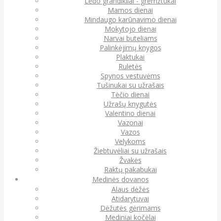
Ledo grandikliai - gremžtukai
Mamos dienai
Mindaugo karūnavimo dienai
Mokytojo dienai
Narvai buteliams
Palinkėjimų knygos
Plaktukai
Ruletės
Spynos vestuvėms
Tušinukai su užrašais
Tėčio dienai
Užrašų knygutės
Valentino dienai
Vazonai
Vazos
Velykoms
Žiebtuvėliai su užrašais
Žvakės
Raktų pakabukai
Medinės dovanos
Alaus dėžės
Atidarytuvai
Dėžutės gėrimams
Mediniai kočėlai