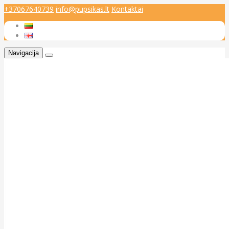
+37067640739
info@pupsikas.lt
Kontaktai
Navigacija