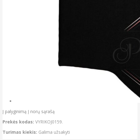
Į palyginimą
Į norų sąrašą
Prekės kodas:
VYRIKOJ0159.
Turimas kiekis:
Galima užsakyti