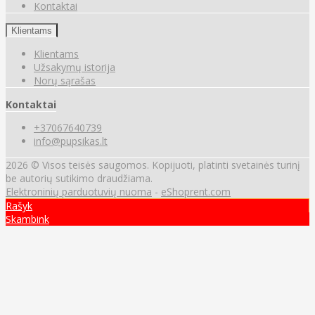
Kontaktai
Klientams
Klientams
Užsakymų istorija
Norų sąrašas
Kontaktai
+37067640739
info@pupsikas.lt
2026 © Visos teisės saugomos. Kopijuoti, platinti svetainės turinį
be autorių sutikimo draudžiama.
Elektroninių parduotuvių nuoma
-
eShoprent.com
Rašyk
Skambink