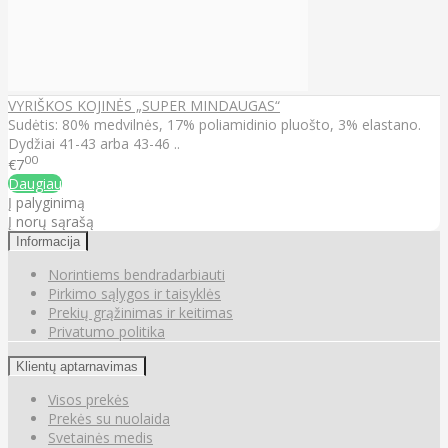
VYRIŠKOS KOJINĖS „SUPER MINDAUGAS“
Sudėtis: 80% medvilnės, 17% poliamidinio pluošto, 3% elastano.
Dydžiai 41-43 arba 43-46 ..
00
€7
Daugiau
Į palyginimą
Į norų sąrašą
Informacija
Norintiems bendradarbiauti
Pirkimo sąlygos ir taisyklės
Prekių grąžinimas ir keitimas
Privatumo politika
Klientų aptarnavimas
Visos prekės
Prekės su nuolaida
Svetainės medis