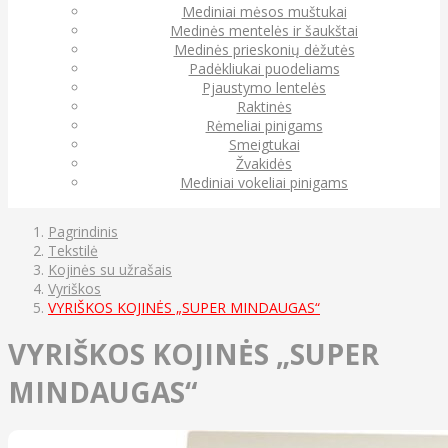
Mediniai mėsos muštukai
Medinės mentelės ir šaukštai
Medinės prieskonių dėžutės
Padėkliukai puodeliams
Pjaustymo lentelės
Raktinės
Rėmeliai pinigams
Smeigtukai
Žvakidės
Mediniai vokeliai pinigams
Pagrindinis
Tekstilė
Kojinės su užrašais
Vyriškos
VYRIŠKOS KOJINĖS „SUPER MINDAUGAS“
VYRIŠKOS KOJINĖS „SUPER
MINDAUGAS“