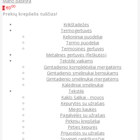
Mano paskyra
00
€0
0
Prekių krepšelis tuščias!
Krikštadėžės
Termogertuvės
Kelioniniai puodeliai
Termo puodeliai
Termosinės gertuvės
Metalinės gertuvės (fleškutės)
Tekstilė vaikams
Gimtadienio komplektėliai mergaitėms
Gimtadienio smėlinukai berniukams
Gimtadienio smėlinukai mergaitėms
Kalėdiniai smėlinukai
Tekstilė
Kaklo šalikai - movos
Kepurytės su užrašais
Miego kaukės
Pagalvėlės su užrašais
Pirkinių krepšeliai
Pirties kepurės
Prijuostės su užrašais
Siuvinėti rankšluosčiai