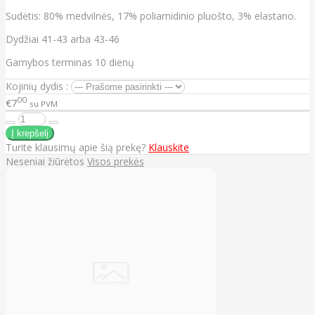
Sudėtis: 80% medvilnės, 17% poliamidinio pluošto, 3% elastano.
Dydžiai 41-43 arba 43-46
Gamybos terminas 10 dienų
Kojinių dydis :
00
€7
su PVM
Turite klausimų apie šią prekę?
Klauskite
Neseniai žiūrėtos
Visos prekės