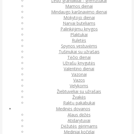
Ledo grandikliai - gremžtukai
Mamos dienai
Mindaugo karūnavimo dienai
Mokytojo dienai
Narvai buteliams
Palinkėjimų knygos
Plaktukai
Ruletės
Spynos vestuvėms
Tušinukai su užrašais
Tėčio dienai
Užrašų knygutės
Valentino dienai
Vazonai
Vazos
Velykoms
Žiebtuvėliai su užrašais
Žvakės
Raktų pakabukai
Medinės dovanos
Alaus dėžės
Atidarytuvai
Dėžutės gėrimams
Mediniai kočėlai