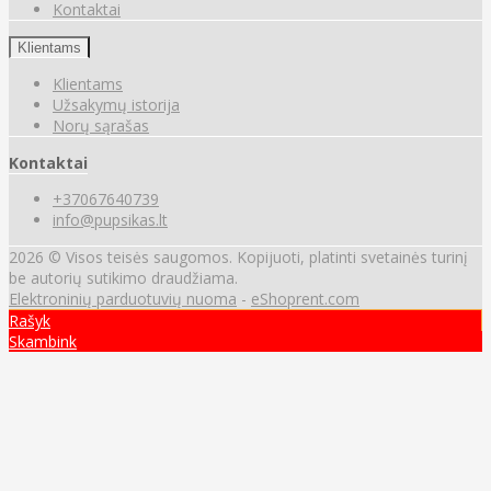
Kontaktai
Klientams
Klientams
Užsakymų istorija
Norų sąrašas
Kontaktai
+37067640739
info@pupsikas.lt
2026 © Visos teisės saugomos. Kopijuoti, platinti svetainės turinį
be autorių sutikimo draudžiama.
Elektroninių parduotuvių nuoma
-
eShoprent.com
Rašyk
Skambink