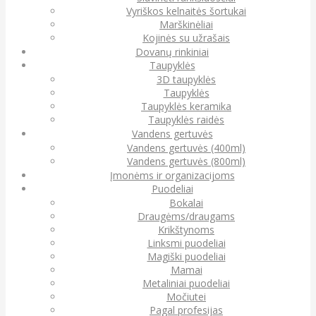
Vyriškos kelnaitės šortukai
Marškinėliai
Kojinės su užrašais
Dovanų rinkiniai
Taupyklės
3D taupyklės
Taupyklės
Taupyklės keramika
Taupyklės raidės
Vandens gertuvės
Vandens gertuvės (400ml)
Vandens gertuvės (800ml)
Įmonėms ir organizacijoms
Puodeliai
Bokalai
Draugėms/draugams
Krikštynoms
Linksmi puodeliai
Magiški puodeliai
Mamai
Metaliniai puodeliai
Močiutei
Pagal profesijas