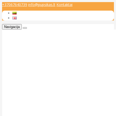
+37067640739
info@pupsikas.lt
Kontaktai
Navigacija