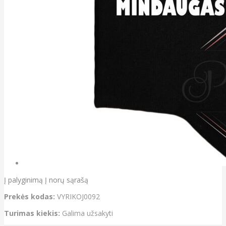
Į palyginimą
Į norų sąrašą
Prekės kodas:
VYRIKOJ0092
Turimas kiekis:
Galima užsakyti