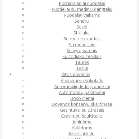
Porcialianiniai puodeliai
Puodeliai su mediniu dangteliu
Puodeliai vaikams
Seneliui
Sesei
Stikliukai
Su moterų vardais
Su mėnesiais
Su vyrų vardais
Su zodiako ženklais
Taurės
Tėčiui
Kitos dovanos
Atvirukai su šokoladu
Automobilių ledo grandikliai
Automobilių pakabukai
Boso dienai
Dovanos konservų skardinėse
Gesintuvai su užrašais
Graviruoti šaukšteliai
Joninėms
Kalėdoms
Kibirėliai ledui