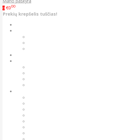
Mano paskyra
00
€0
0
Prekių krepšelis tuščias!