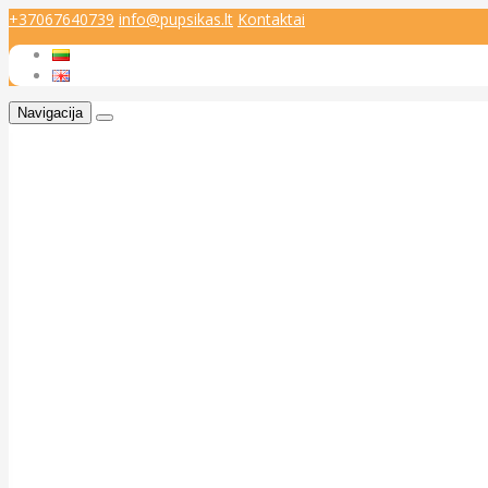
+37067640739
info@pupsikas.lt
Kontaktai
Navigacija