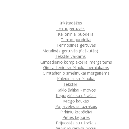
Krikštadėžės
Termogertuvės
Kelioniniai puodeliai
Termo puodeliai
Termosinės gertuvės
Metalinės gertuvės (fleškutės)
Tekstilė vaikams
Gimtadienio komplektėliai mergaitėms
Gimtadienio smėlinukai berniukams
Gimtadienio smėlinukai mergaitėms
Kalėdiniai smėlinukai
Tekstilė
Kaklo šalikai - movos
Kepurytės su užrašais
Miego kaukės
Pagalvėlės su užrašais
Pirkinių krepšeliai
Pirties kepurės
Prijuostės su užrašais
Siuvinėti rankšluosčiai