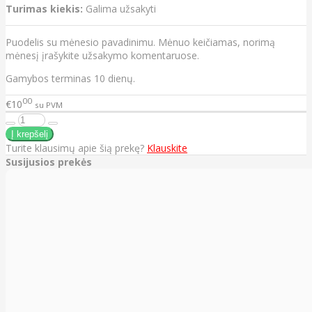
Turimas kiekis:
Galima užsakyti
Puodelis su mėnesio pavadinimu. Mėnuo keičiamas, norimą
mėnesį įrašykite užsakymo komentaruose.
Gamybos terminas 10 dienų.
00
€10
su PVM
Turite klausimų apie šią prekę?
Klauskite
Susijusios prekės