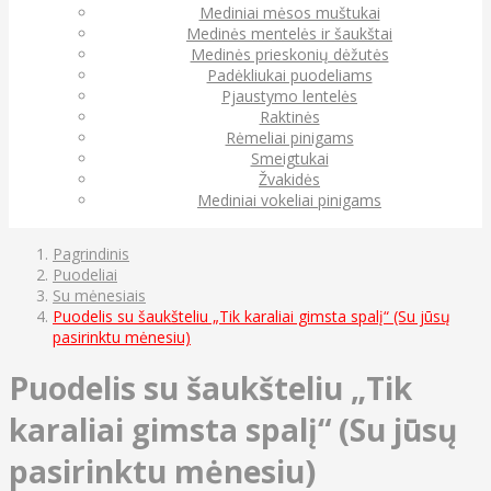
Mediniai mėsos muštukai
Medinės mentelės ir šaukštai
Medinės prieskonių dėžutės
Padėkliukai puodeliams
Pjaustymo lentelės
Raktinės
Rėmeliai pinigams
Smeigtukai
Žvakidės
Mediniai vokeliai pinigams
Pagrindinis
Puodeliai
Su mėnesiais
Puodelis su šaukšteliu „Tik karaliai gimsta spalį“ (Su jūsų
pasirinktu mėnesiu)
Puodelis su šaukšteliu „Tik
karaliai gimsta spalį“ (Su jūsų
pasirinktu mėnesiu)