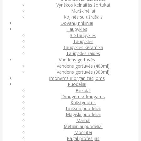
Vyriškos kelnaitės šortukai
Marškinėliai
Kojinės su užrašais
Dovanų rinkiniai
Taupyklės
3D taupyklės
Taupyklės
Taupyklės keramika
Taupyklės raidės
Vandens gertuvės
Vandens gertuvės (400ml)
Vandens gertuvės (800ml)
Įmonėms ir organizacijoms
Puodeliai
Bokalai
Draugėms/draugams
Krikštynoms
Linksmi puodeliai
Magiški puodeliai
Mamai
Metaliniai puodeliai
Močiutei
Pagal profesijas