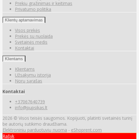
Prekių grąžinimas ir keitimas
Privatumo politika
Klientų aptarnavimas
Visos prekės
Prekės su nuolaida
Svetainės medis
Kontaktai
Klientams
Klientams
Užsakymų istorija
Norų sąrašas
Kontaktai
+37067640739
info@pupsikas.lt
2026 © Visos teisės saugomos. Kopijuoti, platinti svetainės turinį
be autorių sutikimo draudžiama.
Elektroninių parduotuvių nuoma
-
eShoprent.com
Rašyk