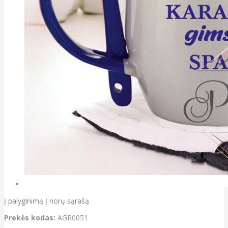
Į palyginimą
Į norų sąrašą
Prekės kodas:
AGR0051