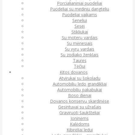
Porcialianiniai puodeliai
Puodeliai su mediniu dangteliu
Puodeliai vaikams
Seneliui
Sesei
Stikliukai
Su moterų vardais
Su mėnesiais
Su vyrų vardais
Su zodiako ženklais
Taurės
Tėčiui
Kitos dovanos
Atvirukai su šokoladu
Automobilių ledo grandikliai
Automobilių pakabukai
Boso dienai
Dovanos konservų skardinėse
Gesintuvai su užrašais
Graviruoti šaukšteliai
Joninėms
Kalėdoms
Kibirėliai ledui