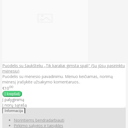
Puodelis su šaukšteliu „Tik karaliai gimsta spalį“ (Su jūsų pasirinktu
mėnesiu)
Puodelis su mėnesio pavadinimu. Mėnuo keičiamas, norimą
mėnesį įrašykite užsakymo komentaruos..
00
€10
Į palyginimą
Į norų sąrašą
Informacija
Norintiems bendradarbiauti
Pirkimo sąlygos ir taisyklės