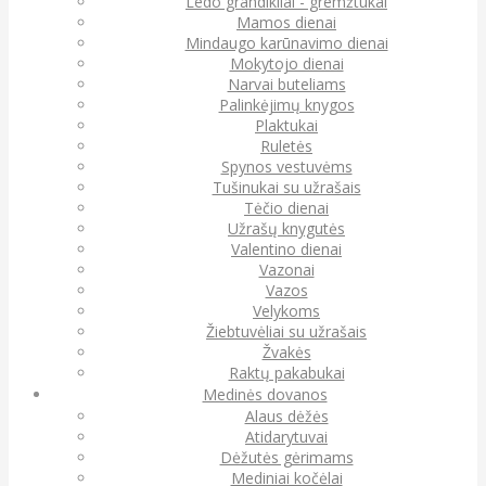
Ledo grandikliai - gremžtukai
Mamos dienai
Mindaugo karūnavimo dienai
Mokytojo dienai
Narvai buteliams
Palinkėjimų knygos
Plaktukai
Ruletės
Spynos vestuvėms
Tušinukai su užrašais
Tėčio dienai
Užrašų knygutės
Valentino dienai
Vazonai
Vazos
Velykoms
Žiebtuvėliai su užrašais
Žvakės
Raktų pakabukai
Medinės dovanos
Alaus dėžės
Atidarytuvai
Dėžutės gėrimams
Mediniai kočėlai