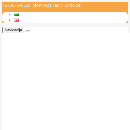
+37067640739
info@pupsikas.lt
Kontaktai
Navigacija