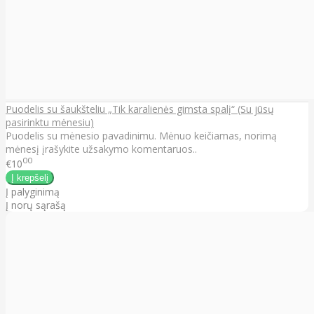
Puodelis su šaukšteliu „Tik karalienės gimsta spalį“ (Su jūsų
pasirinktu mėnesiu)
Puodelis su mėnesio pavadinimu. Mėnuo keičiamas, norimą
mėnesį įrašykite užsakymo komentaruos..
00
€10
Į palyginimą
Į norų sąrašą