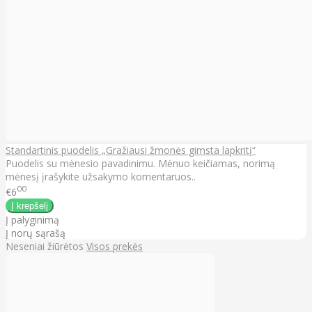
Standartinis puodelis „Gražiausi žmonės gimsta lapkritį“
Puodelis su mėnesio pavadinimu. Mėnuo keičiamas, norimą
mėnesį įrašykite užsakymo komentaruos..
00
€6
Į palyginimą
Į norų sąrašą
Neseniai žiūrėtos
Visos prekės