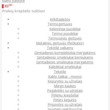
Mano paskyra
00
€0
0
Prekių krepšelis tuščias!
Krikštadėžės
Termogertuvės
Kelioniniai puodeliai
Termo puodeliai
Termosinės gertuvės
Metalinės gertuvės (fleškutės)
Tekstilė vaikams
Gimtadienio komplektėliai mergaitėms
Gimtadienio smėlinukai berniukams
Gimtadienio smėlinukai mergaitėms
Kalėdiniai smėlinukai
Tekstilė
Kaklo šalikai - movos
Kepurytės su užrašais
Miego kaukės
Pagalvėlės su užrašais
Pirkinių krepšeliai
Pirties kepurės
Prijuostės su užrašais
Siuvinėti rankšluosčiai