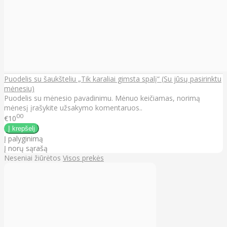
Puodelis su šaukšteliu „Tik karaliai gimsta spalį“ (Su jūsų pasirinktu
mėnesiu)
Puodelis su mėnesio pavadinimu. Mėnuo keičiamas, norimą
mėnesį įrašykite užsakymo komentaruos..
00
€10
Į palyginimą
Į norų sąrašą
Neseniai žiūrėtos
Visos prekės