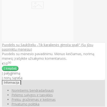
Puodelis su šaukšteliu „Tik karalienės gimsta spalį“ (Su jūsų
pasirinktu mėnesiu)
Puodelis su mėnesio pavadinimu. Mėnuo keičiamas, norimą
mėnesį įrašykite užsakymo komentaruos..
00
€10
Į palyginimą
Į norų sąrašą
Informacija
Norintiems bendradarbiauti
Pirkimo sąlygos ir taisyklės
Prekių grąžinimas ir keitimas
Privatumo politika