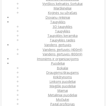
Vyriškos kelnaitės šortukai
Marškinėliai
Kojinės su užrašais
Dovanų rinkiniai
Taupyklės
3D taupyklės
Taupyklės
Taupyklės keramika
Taupyklės raidės
Vandens gertuvės
Vandens gertuvės (400ml)
Vandens gertuvės (800ml)
Įmonėms ir organizacijoms
Puodeliai
Bokalai
Draugėms/draugams
Krikštynoms
Linksmi puodeliai
Magiški puodeliai
Mamai
Metaliniai puodeliai
Močiutei
Pagal profesijas