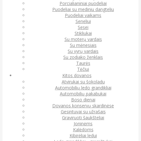
Porcialianiniai puodeliai
Puodeliai su mediniu dangteliu
Puodeliai vaikams
Seneliui
Sesei
Stikliukai
Su moterų vardais
Su mėnesiais
Su vyrų vardais
Su zodiako ženklais
Taurės
Tėčiui
Kitos dovanos
Atvirukai su šokoladu
Automobilių ledo grandikliai
Automobilių pakabukai
Boso dienai
Dovanos konservų skardinėse
Gesintuvai su užrašais
Graviruoti šaukšteliai
Joninėms
Kalėdoms
Kibirėliai ledui