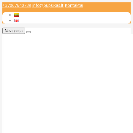
+37067640739
info@pupsikas.lt
Kontaktai
Navigacija