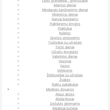
Ledo grandikliai - gremžtukai
Mamos dienai
Mindaugo karūnavimo dienai
Mokytojo dienai
Narvai buteliams
Palinkėjimų knygos
Plaktukai
Ruletės
Spynos vestuvėms
Tušinukai su užrašais
Tėčio dienai
Užrašų knygutės
Valentino dienai
Vazonai
Vazos
Velykoms
Žiebtuvėliai su užrašais
Žvakės
Raktų pakabukai
Medinės dovanos
Alaus dėžės
Atidarytuvai
Dėžutės gėrimams
Mediniai kočėlai