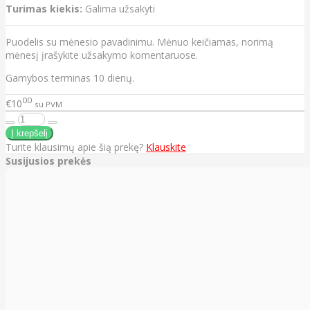
Turimas kiekis:
Galima užsakyti
Puodelis su mėnesio pavadinimu. Mėnuo keičiamas, norimą
mėnesį įrašykite užsakymo komentaruose.
Gamybos terminas 10 dienų.
00
€10
su PVM
Turite klausimų apie šią prekę?
Klauskite
Susijusios prekės