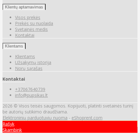
Klientų aptarnavimas
Visos prekės
Prekės su nuolaida
Svetainės medis
Kontaktai
Klientams
Klientams
Užsakymų istorija
Norų sąrašas
Kontaktai
+37067640739
info@pupsikas.lt
2026 © Visos teisės saugomos. Kopijuoti, platinti svetainės turinį
be autorių sutikimo draudžiama.
Elektroninių parduotuvių nuoma
-
eShoprent.com
Rašyk
Skambink